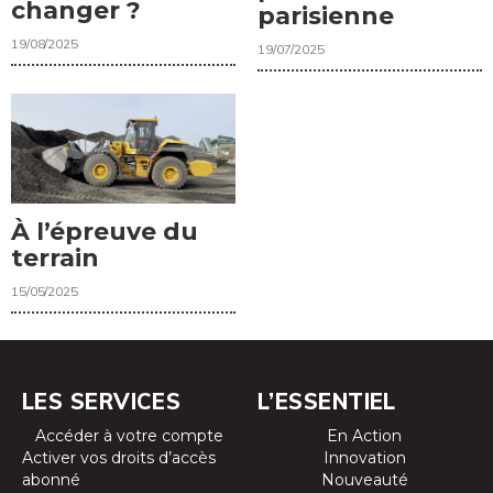
changer ?
parisienne
19/08/2025
19/07/2025
À l’épreuve du
terrain
15/05/2025
LES SERVICES
L’ESSENTIEL
Accéder à votre compte
En Action
Activer vos droits d’accès
Innovation
abonné
Nouveauté