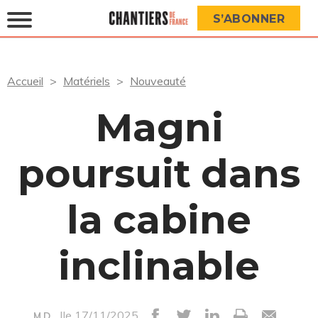
S’ABONNER
Accueil
Matériels
Nouveauté
Magni
poursuit dans
la cabine
inclinable
|le 17/11/2025
M.D.