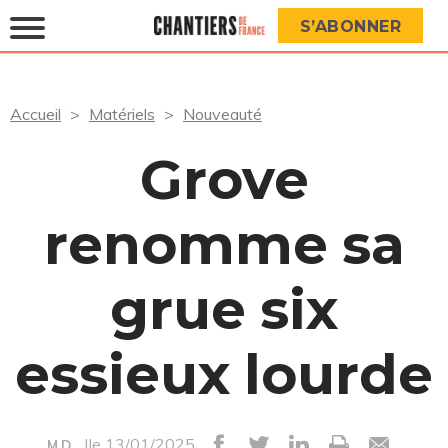
S’ABONNER
Accueil
Matériels
Nouveauté
Grove
renomme sa
grue six
essieux lourde
|le 13/01/2025
M.D.