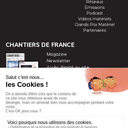
Réseaux
Emissions
Podcast
Vidéos matériels
Grands Prix Matériel
Partenaires
CHANTIERS DE FRANCE
Magazine
Newsletter
Accès illimité au site
je m’abonne
Chantiers de France est une marque
du groupe PYC MÉDIA