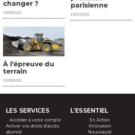
changer ?
parisienne
19/08/2025
19/07/2025
À l’épreuve du
terrain
15/05/2025
LES SERVICES
L’ESSENTIEL
Accéder à votre compte
En Action
Activer vos droits d’accès
Innovation
abonné
Nouveauté