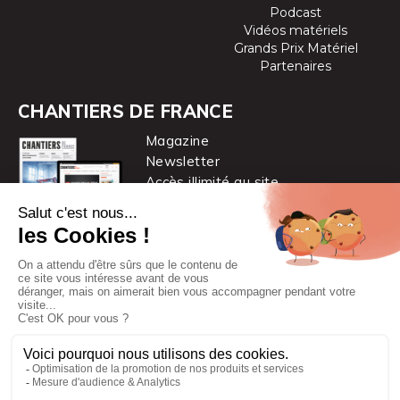
Podcast
Vidéos matériels
Grands Prix Matériel
Partenaires
CHANTIERS DE FRANCE
Magazine
Newsletter
Accès illimité au site
je m’abonne
Chantiers de France est une marque
du groupe PYC MÉDIA