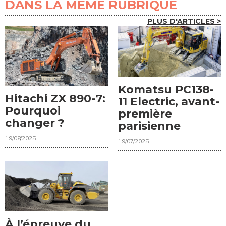
DANS LA MÊME RUBRIQUE
PLUS D'ARTICLES >
Komatsu PC138-
Hitachi ZX 890-7:
11 Electric, avant-
Pourquoi
première
changer ?
parisienne
19/08/2025
19/07/2025
À l’épreuve du