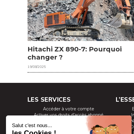
Hitachi ZX 890-7: Pourquoi
changer ?
19/08/2025
LES SERVICES
L’ESS
Accéder à votre compte
Activer vos droits d’accès abonné
I
Consulter les magazines
N
S’inscrire aux newsletters
D
Devenir annonceur