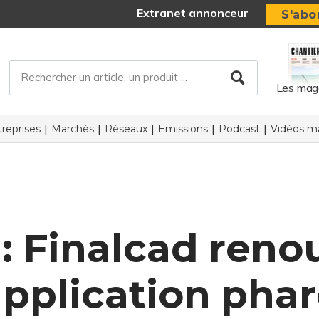
Extranet annonceur
S'abo
Les mag
reprises
Marchés
Réseaux
Emissions
Podcast
Vidéos ma
 : Finalcad reno
pplication pha