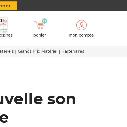
nner
0
azines
panier
mon compte
tériels
Grands Prix Matériel
Partenaires
uvelle son
re