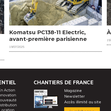
Komatsu PC138-11 Electric,
À
avant-première parisienne
15
19/07/2025
ENTIEL
CHANTIERS DE FRANCE
En Action
Magazine
nnovation
Newsletter
ouveauté
Accès illimité au site
istribution
Location