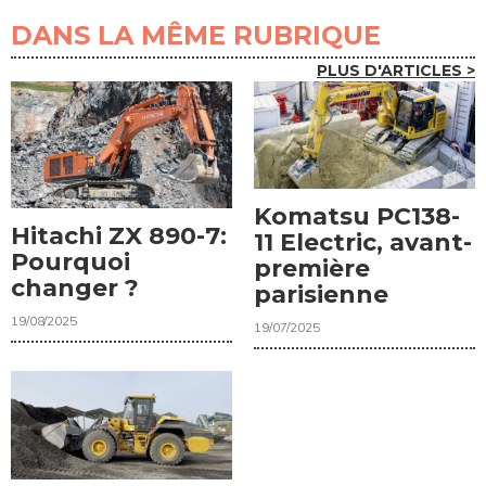
DANS LA MÊME RUBRIQUE
PLUS D'ARTICLES >
Komatsu PC138-
Hitachi ZX 890-7:
11 Electric, avant-
Pourquoi
première
changer ?
parisienne
19/08/2025
19/07/2025