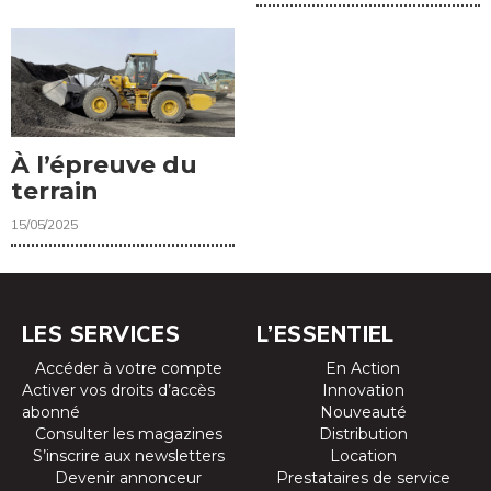
À l’épreuve du
terrain
15/05/2025
LES SERVICES
L’ESSENTIEL
Accéder à votre compte
En Action
Activer vos droits d’accès
Innovation
abonné
Nouveauté
Consulter les magazines
Distribution
S’inscrire aux newsletters
Location
Devenir annonceur
Prestataires de service