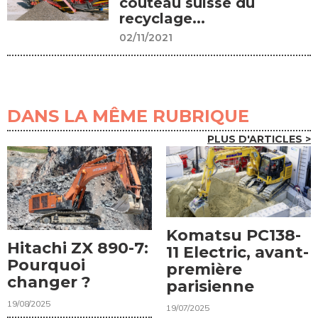
couteau suisse du
recyclage...
02/11/2021
DANS LA MÊME RUBRIQUE
PLUS D'ARTICLES >
Komatsu PC138-
Hitachi ZX 890-7:
11 Electric, avant-
Pourquoi
première
changer ?
parisienne
19/08/2025
19/07/2025