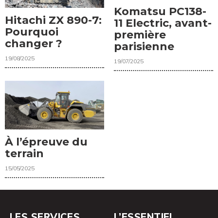
Komatsu PC138-
Hitachi ZX 890-7:
11 Electric, avant-
Pourquoi
première
changer ?
parisienne
19/08/2025
19/07/2025
À l’épreuve du
terrain
15/05/2025
LES SERVICES
L’ESSENTIEL