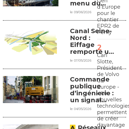
Gen
menu du
d’Europe
colloque de
le 09/06/2026
pour le
l’Acim
chantier
EPR2 de
Canal Seine-
Penly
Nord :
Eiffage
remporte un
Carl
marché de
le 07/05/2026
Slotte,
rétablissement
Président
ferroviaire
de Volvo
Commande
CE
publique
Europe -
d’ingénierie :
« Les
un signal
nouvelles
technologie
d’alerte
le 04/05/2026
permettent
après les
de créer
municipales
davantage
Réseaux