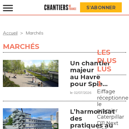
S’ABONNER
Accueil
Marchés
MARCHÉS
LES
PLUS
Un chantier
LUS
majeur
au Havre
pour Spie
batignolles
Eiffage
le 02/07/2026
paysage
réceptionne
le
premier
L’harmonisation
Caterpillar
des
D11 Next
pratiques au