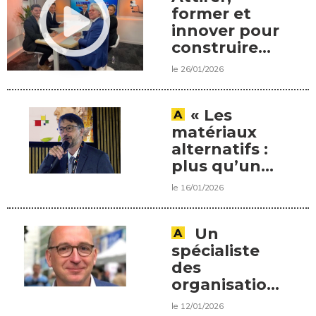
former et
innover pour
construire
l'avenir
le 26/01/2026
« Les
matériaux
alternatifs :
plus qu’une
alternative,
le 16/01/2026
une solution
à part
entière »,
Un
une
spécialiste
interview de
des
Loïc Danest,
organisations
président de
professionnelles
le 12/01/2026