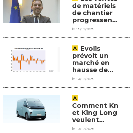
de matériels
de chantier
progressent
en Europe
le 15/12/2025
Evolis
prévoit un
marché en
hausse de
+1% en 2026.
le 14/12/2025
Comment Knave
et King Long
veulent
accélérer le
le 13/12/2025