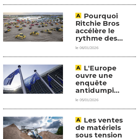
l’AFOCO
aux
commandes
d’Evolis
Pourquoi
Ritchie Bros
accélère le
rythme des
ventes en
le 06/01/2026
Europe et en
France
L'Europe
ouvre une
enquête
antidumping
sur les grues
le 05/01/2026
automotrices
chinoises
Les ventes
de matériels
sous tension