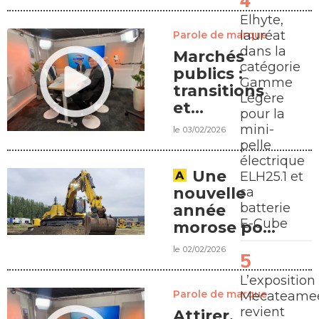
Elhyte,
lauréat
Parole de marque
dans la
Marchés
catégorie
publics :
Gamme
transitions
Légère
et
pour la
opportunités
mini-
le 03/02/2026
pelle
électrique
Une
ELH25.1 et
nouvelle
sa
batterie
année
E-Cube
morose pour
les matériels
le 02/02/2026
L’exposition
Parole de marque
Mecateamee
revient
Attirer,