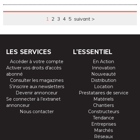
déploiement
des VUL
électriques
1
2
3
4
5
suivant >
chinois en
Europe
LES SERVICES
L’ESSENTIEL
Accéder à votre compte
En Action
Activer vos droits d’accès
Innovation
abonné
Nouveauté
Consulter les magazines
Distribution
S’inscrire aux newsletters
Location
Devenir annonceur
Prestataires de service
Se connecter à l’extranet
Matériels
annonceur
Chantiers
Nous contacter
Constructeurs
Tendance
Entreprises
Marchés
Réseaux