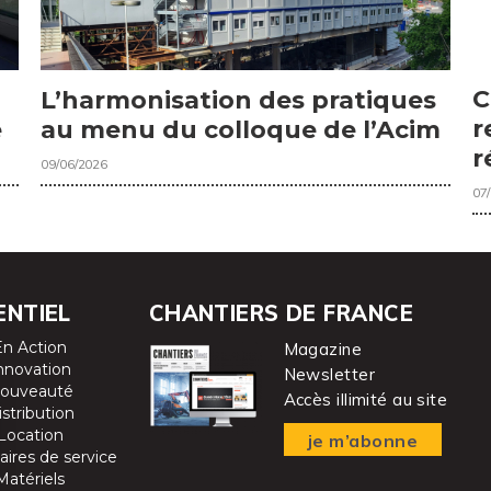
C
L’harmonisation des pratiques
r
e
au menu du colloque de l’Acim
r
09/06/2026
07
ENTIEL
CHANTIERS DE FRANCE
En Action
Magazine
nnovation
Newsletter
ouveauté
Accès illimité au site
istribution
Location
je m’abonne
aires de service
Matériels