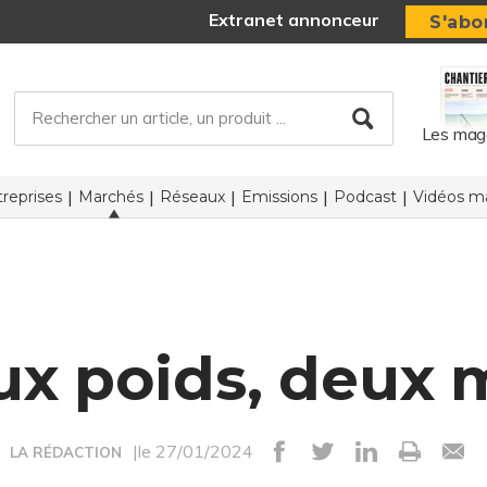
Extranet annonceur
S'abo
Les mag
reprises
Marchés
Réseaux
Emissions
Podcast
Vidéos ma
ux poids, deux 
|le 27/01/2024
LA RÉDACTION