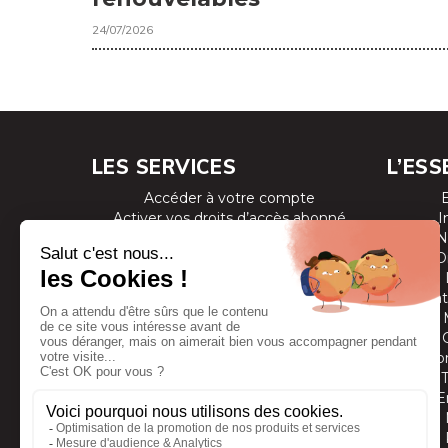
24/07/2026
LES SERVICES
L’ESS
Accéder à votre compte
Activer vos droits d’accès abonné
I
Consulter les magazines
N
S’inscrire aux newsletters
D
Devenir annonceur
Se connecter à l’extranet annonceur
Prestat
Nous contacter
Co
E