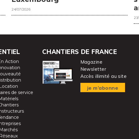
a
24/07/2026
23
ENTIEL
CHANTIERS DE FRANCE
En Action
Magazine
nnovation
Newsletter
ouveauté
Accès illimité au site
istribution
Location
je m’abonne
aires de service
Matériels
Chantiers
nstructeurs
Tendance
ntreprises
Marchés
Réseaux