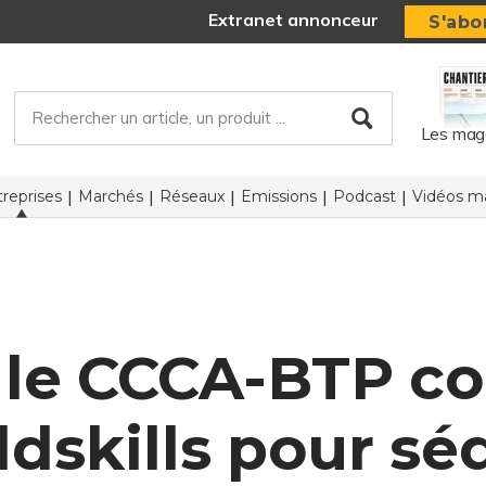
Extranet annonceur
S'abo
Les mag
reprises
Marchés
Réseaux
Emissions
Podcast
Vidéos ma
 le CCCA-BTP co
dskills pour sé