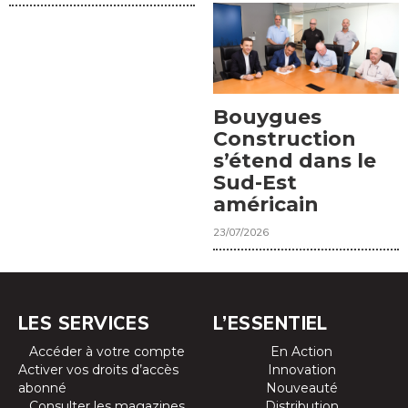
Bouygues
Construction
s’étend dans le
Sud-Est
américain
23/07/2026
LES SERVICES
L’ESSENTIEL
Accéder à votre compte
En Action
Activer vos droits d’accès
Innovation
abonné
Nouveauté
Consulter les magazines
Distribution