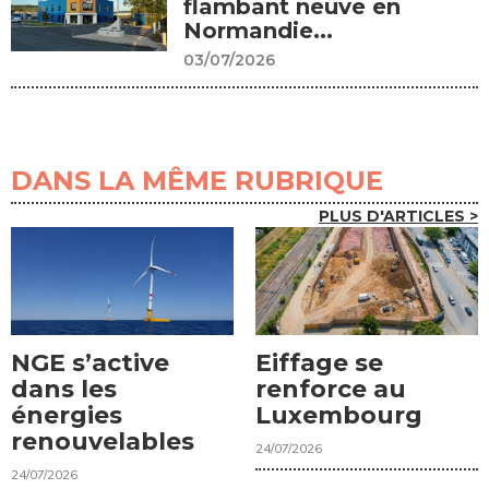
flambant neuve en
Normandie...
03/07/2026
DANS LA MÊME RUBRIQUE
PLUS D'ARTICLES >
NGE s’active
Eiffage se
dans les
renforce au
énergies
Luxembourg
renouvelables
24/07/2026
24/07/2026