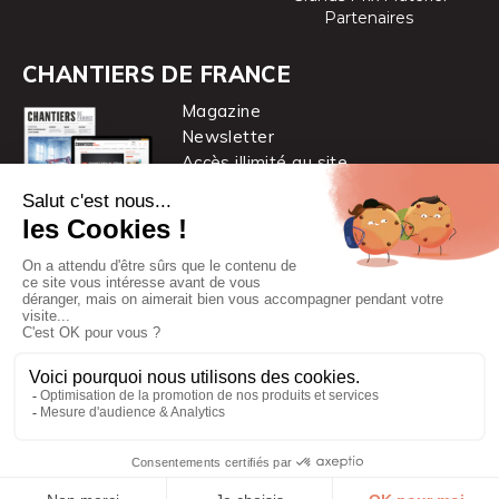
Partenaires
CHANTIERS DE FRANCE
Magazine
Newsletter
Accès illimité au site
je m’abonne
Chantiers de France est une marque
du groupe PYC MÉDIA
© 2026 PYC Média |
Plan du site
|
Mentions légales
|
CGUV
|
Protection des données personnelles
|
Cookies