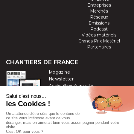
Entreprises
Marchés
Réseaux
Emissions
Podcast
Vidéos matériels
Grands Prix Matériel
Partenaires
CHANTIERS DE FRANCE
Magazine
Newsletter
Accès illimité au site
je m’abonne
Chantiers de France est une marque
du groupe PYC MÉDIA