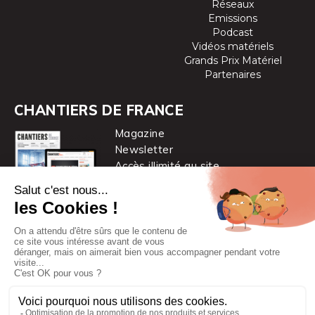
Réseaux
Emissions
Podcast
Vidéos matériels
Grands Prix Matériel
Partenaires
CHANTIERS DE FRANCE
Magazine
Newsletter
Accès illimité au site
je m’abonne
Chantiers de France est une marque
du groupe PYC MÉDIA