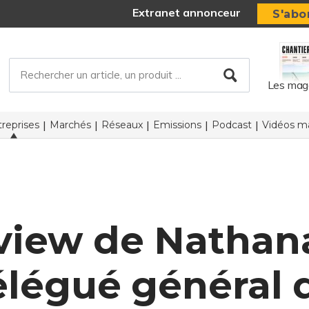
Extranet annonceur
S'abo
Les mag
reprises
Marchés
Réseaux
Emissions
Podcast
Vidéos ma
view de Nathan
délégué général