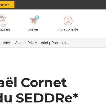
nner
0
azines
panier
mon compte
tériels
Grands Prix Matériel
Partenaires
aël Cornet
 du SEDDRe*