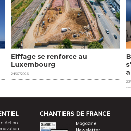
Eiffage se renforce au
B
Luxembourg
s
a
24/07/2026
23
ENTIEL
CHANTIERS DE FRANCE
En Action
Magazine
nnovation
Newsletter