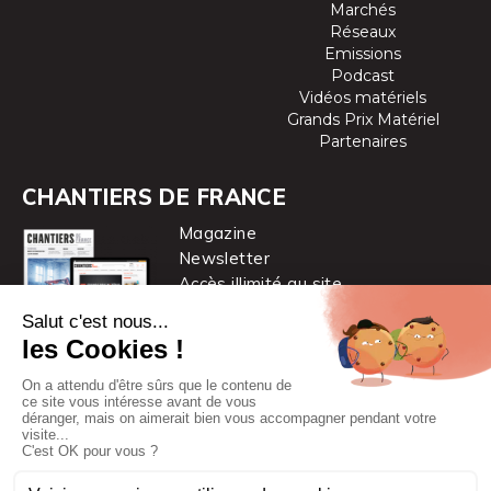
Marchés
Réseaux
Emissions
Podcast
Vidéos matériels
Grands Prix Matériel
Partenaires
CHANTIERS DE FRANCE
Magazine
Newsletter
Accès illimité au site
je m’abonne
Chantiers de France est une marque
du groupe PYC MÉDIA