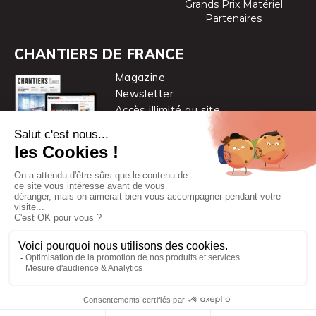
Grands Prix Matériel
Partenaires
CHANTIERS DE FRANCE
Magazine
Newsletter
Accès illimité au site
je m’abonne
Chantiers de France est une marque
du groupe PYC MÉDIA
© 2026 PYC Média |
Plan du site
|
Mentions légales
|
CGUV
|