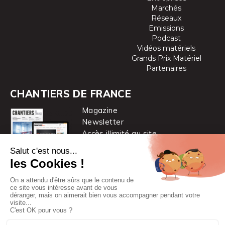
Marchés
Réseaux
Emissions
Podcast
Vidéos matériels
Grands Prix Matériel
Partenaires
CHANTIERS DE FRANCE
Magazine
Newsletter
Accès illimité au site
je m’abonne
Chantiers de France est une marque
du groupe PYC MÉDIA