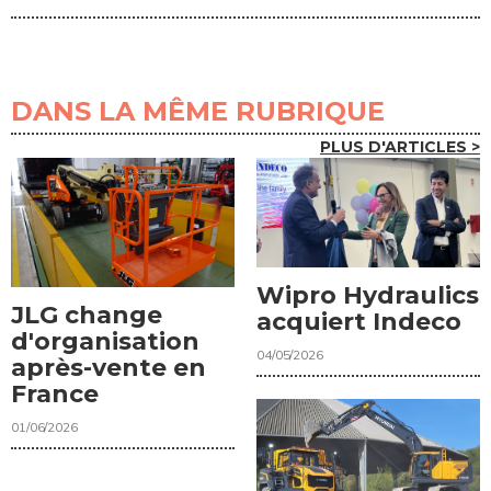
DANS LA MÊME RUBRIQUE
PLUS D'ARTICLES >
Wipro Hydraulics
JLG change
acquiert Indeco
d'organisation
04/05/2026
après-vente en
France
01/06/2026