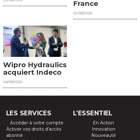
France
01/06/2026
Wipro Hydraulics
acquiert Indeco
04/05/2026
LES SERVICES
L’ESSENTIEL
Accéder à votre compte
En Action
Activer vos droits d’accès
Innovation
abonné
Nouveauté