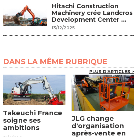
Hitachi Construction
Machinery crée Landcros
Development Center ...
13/12/2025
DANS LA MÊME RUBRIQUE
PLUS D'ARTICLES >
Takeuchi France
JLG change
soigne ses
d'organisation
ambitions
après-vente en
22/06/2026