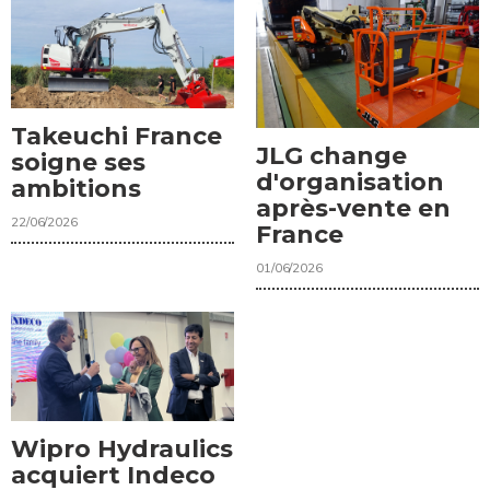
Takeuchi France
JLG change
soigne ses
d'organisation
ambitions
après-vente en
22/06/2026
France
01/06/2026
Wipro Hydraulics
acquiert Indeco