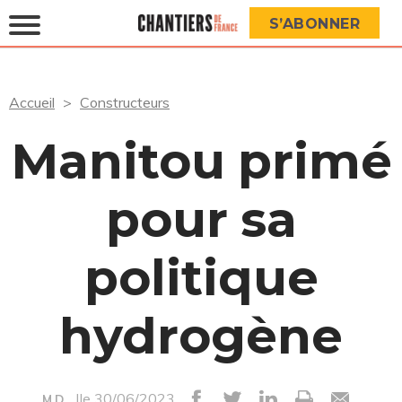
S’ABONNER
Accueil
Constructeurs
Manitou primé
pour sa
politique
hydrogène
|le 30/06/2023
M.D.