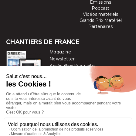
Emissions
Podcast
Vidéos matériels
Grands Prix Matériel
Partenaires
CHANTIERS DE FRANCE
Magazine
Newsletter
Accès illimité au site
je m’abonne
Chantiers de France est une marque
du groupe PYC MÉDIA