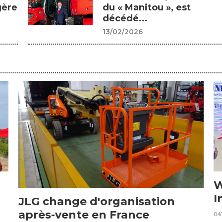
gère
du « Manitou », est
décédé...
13/02/2026
W
I
JLG change d'organisation
après-vente en France
04