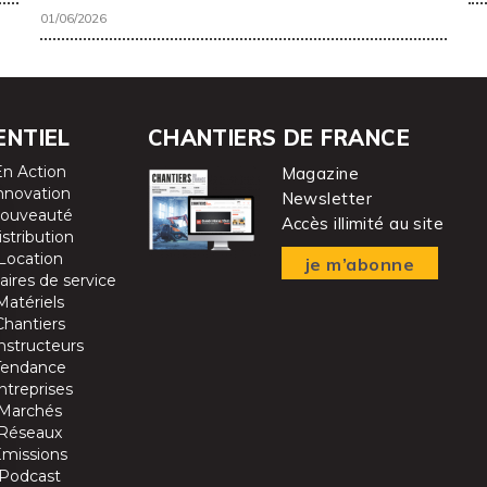
01/06/2026
ENTIEL
CHANTIERS DE FRANCE
En Action
Magazine
nnovation
Newsletter
ouveauté
Accès illimité au site
istribution
Location
je m’abonne
aires de service
Matériels
Chantiers
nstructeurs
Tendance
ntreprises
Marchés
Réseaux
Emissions
Podcast