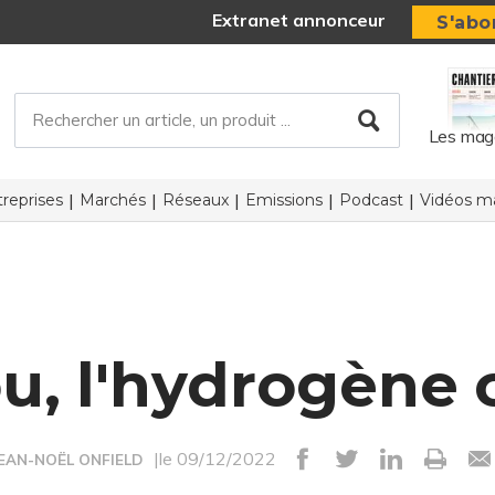
Extranet annonceur
S'abo
Les mag
reprises
Marchés
Réseaux
Emissions
Podcast
Vidéos ma
u, l'hydrogène c
|le 09/12/2022
JEAN-NOËL ONFIELD