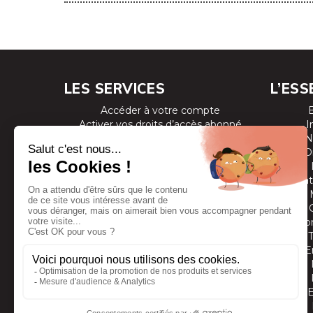
LES SERVICES
L’ESS
Accéder à votre compte
Activer vos droits d’accès abonné
I
Consulter les magazines
N
S’inscrire aux newsletters
D
Devenir annonceur
Se connecter à l’extranet annonceur
Prestat
Nous contacter
Co
E