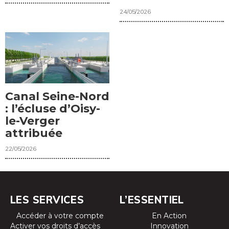
24/05/2026
Canal Seine-Nord
: l’écluse d’Oisy-
le-Verger
attribuée
22/05/2026
LES SERVICES
L’ESSENTIEL
Accéder à votre compte
En Action
Activer vos droits d’accès
Innovation