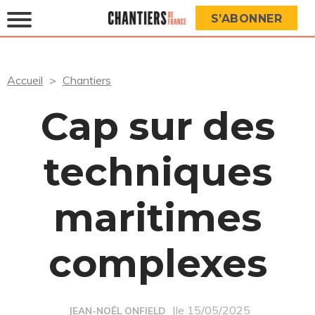
S’ABONNER
Accueil
Chantiers
Cap sur des
techniques
maritimes
complexes
|le 15/05/2025
JEAN-NOËL ONFIELD