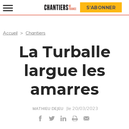
S’ABONNER
Accueil
Chantiers
La Turballe
largue les
amarres
|le 20/03/2023
MATHIEU DEJEU