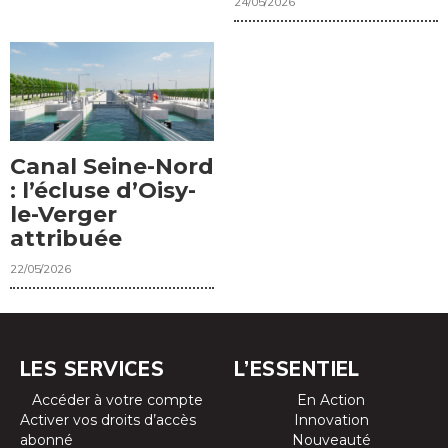
24/05/2026
Canal Seine-Nord
: l’écluse d’Oisy-
le-Verger
attribuée
22/05/2026
LES SERVICES
L’ESSENTIEL
Accéder à votre compte
En Action
Activer vos droits d’accès
Innovation
abonné
Nouveauté