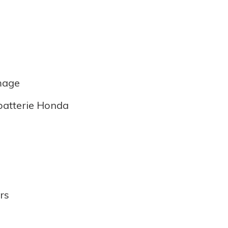
mage
 batterie Honda
ers