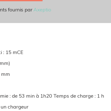
ts fournis par
Axeptio
i : 15 mCE
0 mm)
50 mm
ie : de 53 min à 1h20 Temps de charge : 1 h
t un chargeur