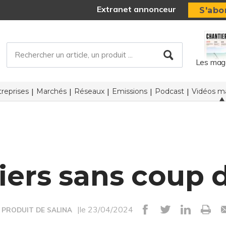
Extranet annonceur
S'abo
Les mag
reprises
Marchés
Réseaux
Emissions
Podcast
Vidéos ma
iers sans coup 
|le 23/04/2024
 PRODUIT DE SALINA