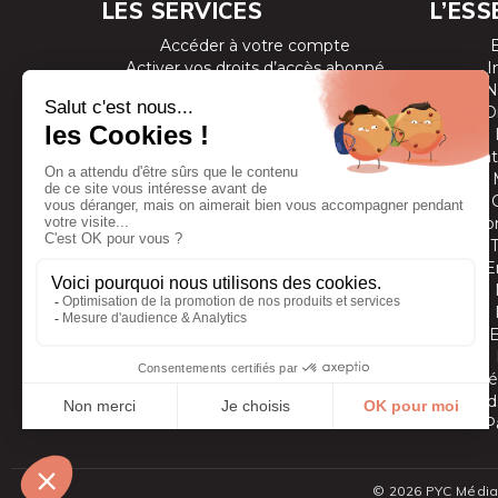
LES SERVICES
L’ESS
Accéder à votre compte
Activer vos droits d’accès abonné
I
Consulter les magazines
N
S’inscrire aux newsletters
D
Devenir annonceur
Se connecter à l’extranet annonceur
Prestat
Nous contacter
Co
E
Vidé
Grands
P
© 2026 PYC Média