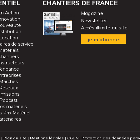
ENTIEL
CHANTIERS DE FRANCE
En Action
Magazine
nnovation
Newsletter
ouveauté
Accès illimité au site
istribution
Location
je m’abonne
aires de service
Matériels
Chantiers
nstructeurs
Tendance
ntreprises
Marchés
Réseaux
Emissions
Podcast
os matériels
 Prix Matériel
artenaires
 |
Plan du site
|
Mentions légales
|
CGUV
|
Protection des données pers