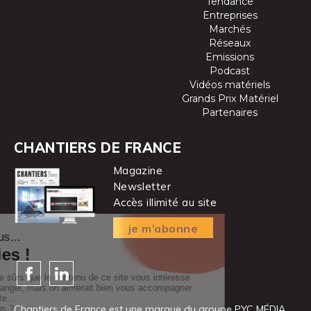
Tendance
Entreprises
Marchés
Réseaux
Emissions
Podcast
Vidéos matériels
Grands Prix Matériel
Partenaires
CHANTIERS DE FRANCE
Magazine
Newsletter
Accès illimité au site
je m’abonne
Chantiers de France est une marque
du groupe PYC MÉDIA