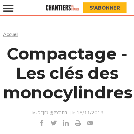
S’ABONNER
Accueil
Compactage -
Les clés des
monocylindres
|le 18/11/2019
M-DEJEU@PYC.FR