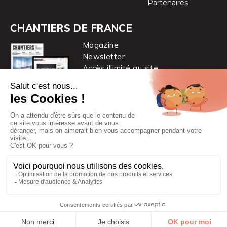
Partenaires
CHANTIERS DE FRANCE
Magazine
Newsletter
Accès illimité au site
je m’abonne
Chantiers de France est une marque
du groupe PYC MÉDIA
© 2026 PYC Média |
Plan du site
|
Mentions légales
|
CGUV
|
Protection des données personnelles
|
Cookies