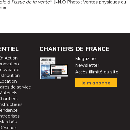
e à l’issue de la vente"
.
J-N.O
Photo : Ventes physiques ou
aux.
ENTIEL
CHANTIERS DE FRANCE
En Action
Magazine
nnovation
Newsletter
ouveauté
Accès illimité au site
istribution
Location
je m’abonne
aires de service
Matériels
Chantiers
nstructeurs
Tendance
ntreprises
Marchés
Réseaux