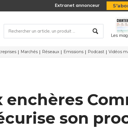
Extranet annonceur
S'abo
Les mag
reprises
Marchés
Réseaux
Emissions
Podcast
Vidéos ma
x enchères Com
écurise son pro