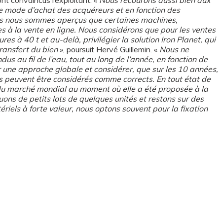
ont convaincus l’exploitant. «
Nous recourons aussi bien aux
le mode d’achat des acquéreurs et en fonction des
nous nous sommes aperçus que certaines machines,
es à la vente en ligne. Nous considérons que pour les ventes
res à 40 t et au-delà, privilégier la solution Iron Planet, qui
ransfert du bien
», poursuit Hervé Guillemin. «
Nous ne
us au fil de l’eau, tout au long de l’année, en fonction de
r une approche globale et considérer, que sur les 10 années,
s peuvent être considérés comme corrects. En tout état de
du marché mondial au moment où elle a été proposée à la
uons de petits lots de quelques unités et restons sur des
iels à forte valeur, nous optons souvent pour la fixation