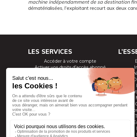
machine indépendamment de sa destination final
dématérialisées, l'exploitant recourt aux deux can
LES SERVICES
L’ESS
Accéder à votre compte
Activer vos droits d’accès abonné
I
Consulter les magazines
N
S’inscrire aux newsletters
D
Devenir annonceur
Se connecter à l’extranet annonceur
Prestat
Nous contacter
Co
E