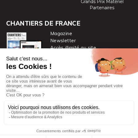
Grands Prix Matériel
Partenaires
CHANTIERS DE FRANCE
Magazine
Newsletter
Accès illimité au site
je m’abonne
Chantiers de France est une marque
du groupe PYC MÉDIA
© 2026 PYC Média |
Plan du site
|
Mentions légales
|
CGUV
|