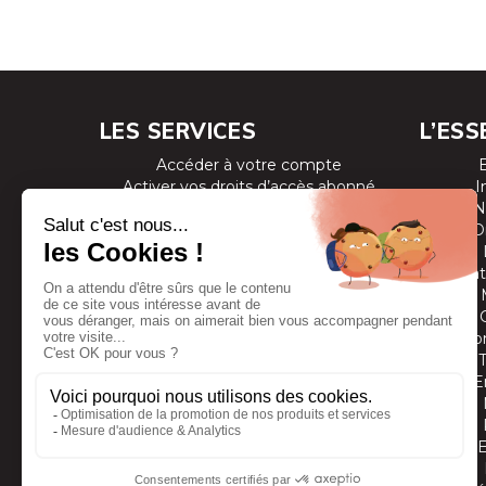
LES SERVICES
L’ESS
Accéder à votre compte
Activer vos droits d’accès abonné
I
Consulter les magazines
N
S’inscrire aux newsletters
D
Devenir annonceur
Se connecter à l’extranet annonceur
Prestat
Nous contacter
Co
E