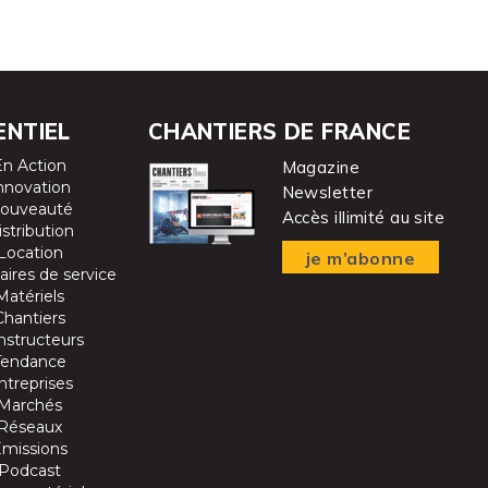
ENTIEL
CHANTIERS DE FRANCE
En Action
Magazine
nnovation
Newsletter
ouveauté
Accès illimité au site
istribution
Location
je m’abonne
aires de service
Matériels
Chantiers
nstructeurs
Tendance
ntreprises
Marchés
Réseaux
Emissions
Podcast