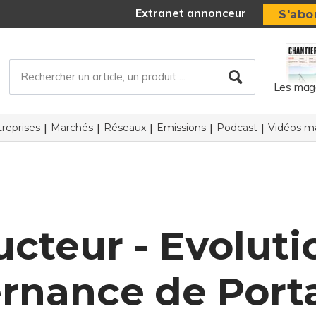
Extranet annonceur
S'abo
Les mag
reprises
Marchés
Réseaux
Emissions
Podcast
Vidéos ma
cteur - Evoluti
rnance de Port