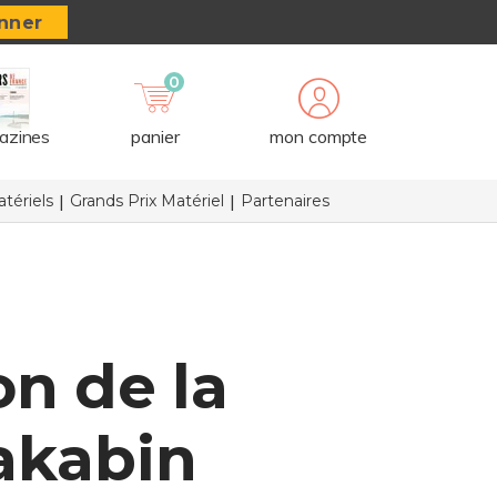
nner
0
azines
panier
mon compte
tériels
Grands Prix Matériel
Partenaires
on de la
akabin