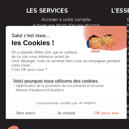
LES SERVICES
L’ESS
Accéder à votre compte
Activer vos droits d’accès abonné
I
Consulter les magazines
N
S’inscrire aux newsletters
D
Devenir annonceur
Se connecter à l’extranet annonceur
Prestat
Nous contacter
Co
E
Vidé
Grands
P