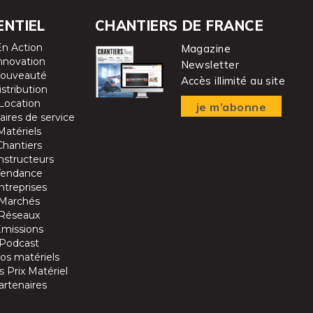
ENTIEL
CHANTIERS DE FRANCE
En Action
Magazine
nnovation
Newsletter
ouveauté
Accès illimité au site
istribution
Location
je m’abonne
aires de service
Matériels
Chantiers
nstructeurs
Tendance
ntreprises
Marchés
Réseaux
Emissions
Podcast
os matériels
 Prix Matériel
artenaires