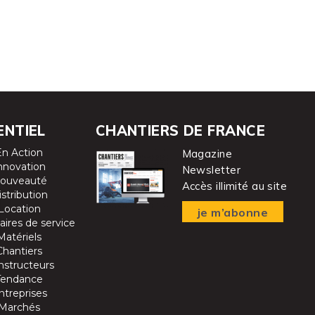
ENTIEL
CHANTIERS DE FRANCE
En Action
Magazine
nnovation
Newsletter
ouveauté
Accès illimité au site
istribution
Location
je m’abonne
aires de service
Matériels
Chantiers
nstructeurs
Tendance
ntreprises
Marchés