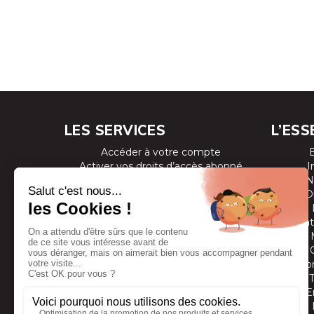
LES SERVICES
L’ESS
Accéder à votre compte
Activer vos droits d’accès abonné
I
Consulter les magazines
N
S’inscrire aux newsletters
D
Devenir annonceur
Se connecter à l’extranet annonceur
Prestat
Nous contacter
Co
E