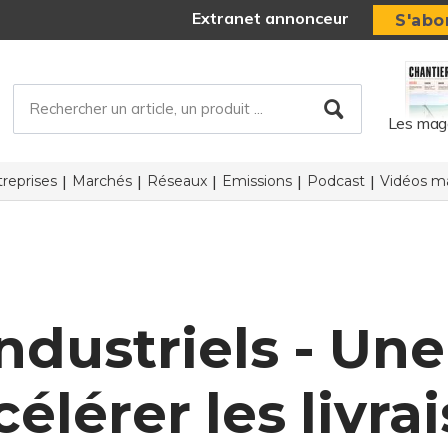
Extranet annonceur
S'abo
Les mag
reprises
Marchés
Réseaux
Emissions
Podcast
Vidéos ma
ndustriels - Une
élérer les livra