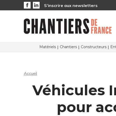
S’inscrire aux newsletters
Matériels
Chantiers
Constructeurs
Ent
Accueil
Véhicules I
pour acc