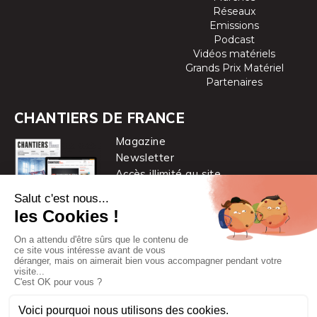
Réseaux
Emissions
Podcast
Vidéos matériels
Grands Prix Matériel
Partenaires
CHANTIERS DE FRANCE
Magazine
Newsletter
Accès illimité au site
je m’abonne
Chantiers de France est une marque
du groupe PYC MÉDIA