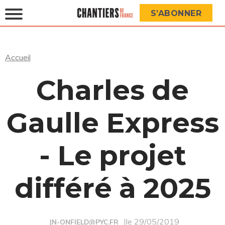
S’ABONNER
Accueil
Charles de
Gaulle Express
- Le projet
différé à 2025
|le 29/05/2019
JN-ONFIELD@PYC.FR