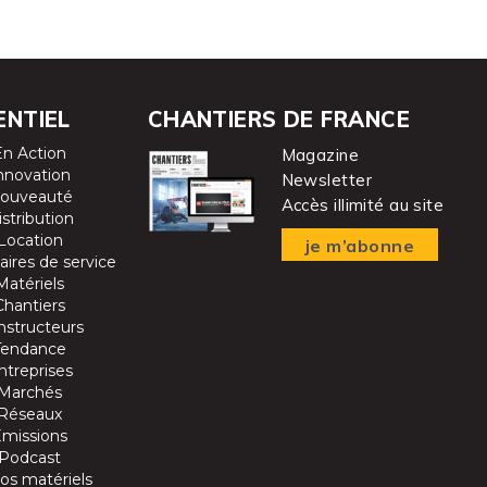
ENTIEL
CHANTIERS DE FRANCE
En Action
Magazine
nnovation
Newsletter
ouveauté
Accès illimité au site
istribution
Location
je m’abonne
aires de service
Matériels
Chantiers
nstructeurs
Tendance
ntreprises
Marchés
Réseaux
Emissions
Podcast
os matériels