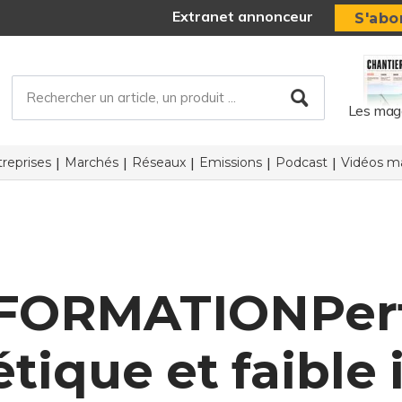
Extranet annonceur
S'abo
Les mag
reprises
Marchés
Réseaux
Emissions
Podcast
Vidéos ma
NFORMATIONPer
tique et faible