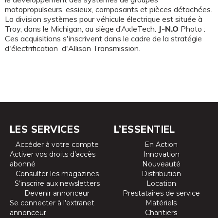
motopropulseurs, essieux, composants et pièces détachées.
La division systèmes pour véhicule électrique est située à
Troy, dans le Michigan, au siège d’AxleTech.
J-N.O
Photo :
Ces acquisitions s'inscrivent dans le cadre de la stratégie
d'électrification d'Allison Transmission.
LES SERVICES
L’ESSENTIEL
Accéder à votre compte
En Action
Activer vos droits d’accès
Innovation
abonné
Nouveauté
Consulter les magazines
Distribution
S’inscrire aux newsletters
Location
Devenir annonceur
Prestataires de service
Se connecter à l’extranet
Matériels
annonceur
Chantiers