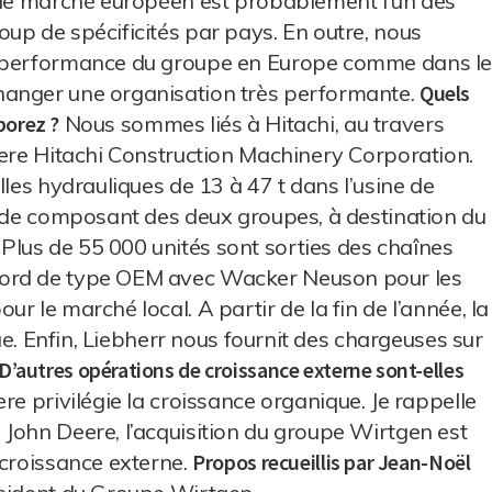
e le marché européen est probablement l’un des
up de spécificités par pays. En outre, nous
a performance du groupe en Europe comme dans l
hanger une organisation très performante.
Quels
borez ?
Nous sommes liés à Hitachi, au travers
eere Hitachi Construction Machinery Corporation.
lles hydrauliques de 13 à 47 t dans l’usine de
r de composant des deux groupes, à destination du
lus de 55 000 unités sont sorties des chaînes
cord de type OEM avec Wacker Neuson pour les
r le marché local. A partir de la fin de l’année, la
que. Enfin, Liebherr nous fournit des chargeuses sur
D’autres opérations de croissance externe sont-elles
e privilégie la croissance organique. Je rappelle
John Deere, l’acquisition du groupe Wirtgen est
 croissance externe.
Propos recueillis par Jean-Noël