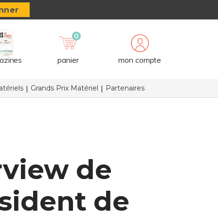
nner
0
azines
panier
mon compte
tériels
Grands Prix Matériel
Partenaires
rview de
sident de