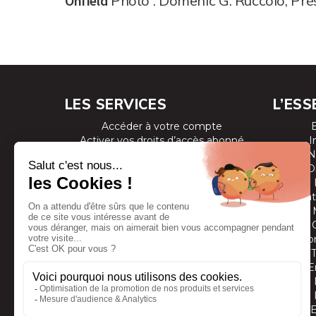
Onfield
Photo : Domenic G. Ruccolo, Pré
LES SERVICES
L’ESS
Accéder à votre compte
Activer vos droits d’accès abonné
I
Consulter les magazines
N
S’inscrire aux newsletters
D
Devenir annonceur
Se connecter à l’extranet annonceur
Prestat
Nous contacter
Co
E