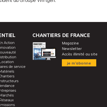
sident du Groupe Wirtgen.
ENTIEL
CHANTIERS DE FRANCE
En Action
Magazine
nnovation
Newsletter
ouveauté
Accès illimité au site
istribution
Location
je m’abonne
aires de service
Matériels
Chantiers
nstructeurs
Tendance
ntreprises
Marchés
Réseaux
Emissions