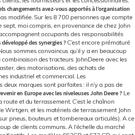
 clients, les fournisseurs et les concessionnaires.
ls changements avez-vous apportés à l’organisation
as modifiée. Sur les 8 700 personnes que compte
 sept, moi compris, en provenance de chez John
m’accompagnent occupants des responsabilités
 développé des synergies ?
C’est encore prématuré
. Nous sommes convaincus qu’il y a en beaucoup
la combinaison des tracteurs JohnDeere avec les
aster, des motorisations, des achats de
s industriel et commercial. Les
deux marques sont parfaites : il n’y a pas de
revenir en Europe avec les niveleuses John Deere ?
Le
la route et du terrassement. C’est le chaînon
 Wirtgen, et les matériels de terrassement John
sur pneus, bouteurs et tombereaux articulés). A ce
coup de clients communs. A l’échelle du marché