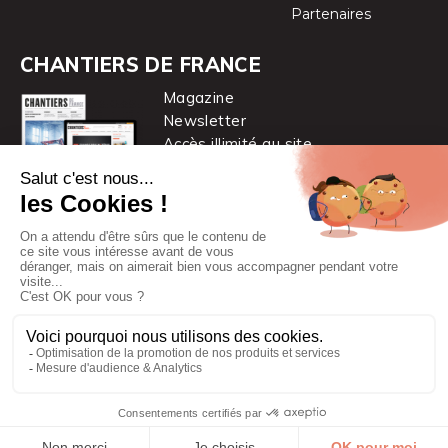
Partenaires
CHANTIERS DE FRANCE
Magazine
Newsletter
Accès illimité au site
je m’abonne
Chantiers de France est une marque
du groupe PYC MÉDIA
© 2026 PYC Média |
Plan du site
|
Mentions légales
|
CGUV
|
Protection des données personnelles
|
Cookies