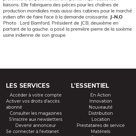
liaisons. Elle fabriquera des pièces pour les chaînes de
production mondiales mais aussi des cabines pour le marché
indien afin de faire face à la demande croissante.
J-N.O
Photo : Lord Bamford, Président de JCB, deuxième en
partant de la gauche, a posé la première pierre de la sixième
usine indienne de son groupe.
LES SERVICES
L’ESSENTIEL
Accéder à votre compte
En Action
Activer vos droits d’accès
Innovation
abonné
Nouveauté
Consulter les magazines
Distribution
S’inscrire aux newsletters
Location
Devenir annonceur
Prestataires de service
Se connecter à l’extranet
Matériels