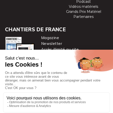
Podcast
Vidéos matériels
Grands Prix Matériel
Partenaires
CHANTIERS DE FRANCE
Magazine
Newsletter
Accès illimité au site
je m’abonne
Chantiers de France est une marque
du groupe PYC MÉDIA