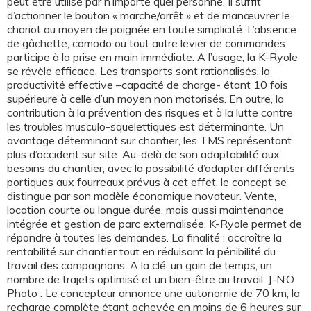
peut être utilisé par n’importe quel personne. Il suffit
d’actionner le bouton « marche/arrêt » et de manœuvrer le
chariot au moyen de poignée en toute simplicité. L’absence
de gâchette, comodo ou tout autre levier de commandes
participe à la prise en main immédiate. A l’usage, la K-Ryole
se révèle efficace. Les transports sont rationalisés, la
productivité effective –capacité de charge- étant 10 fois
supérieure à celle d’un moyen non motorisés. En outre, la
contribution à la prévention des risques et à la lutte contre
les troubles musculo-squelettiques est déterminante. Un
avantage déterminant sur chantier, les TMS représentant
plus d’accident sur site. Au-delà de son adaptabilité aux
besoins du chantier, avec la possibilité d’adapter différents
portiques aux fourreaux prévus à cet effet, le concept se
distingue par son modèle économique novateur. Vente,
location courte ou longue durée, mais aussi maintenance
intégrée et gestion de parc externalisée, K-Ryole permet de
répondre à toutes les demandes. La finalité : accroître la
rentabilité sur chantier tout en réduisant la pénibilité du
travail des compagnons. A la clé, un gain de temps, un
nombre de trajets optimisé et un bien-être au travail. J-N.O
Photo : Le concepteur annonce une autonomie de 70 km, la
recharge complète étant achevée en moins de 6 heures sur