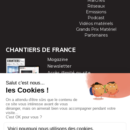
Marchés
Réseaux
Emissions
Podcast
Vidéos matériels
Grands Prix Matériel
Partenaires
CHANTIERS DE FRANCE
Magazine
Newsletter
Accès illimité au site
je m’abonne
Chantiers de France est une marque
du groupe PYC MÉDIA