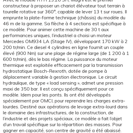
constructeur à proposer un chariot élévateur tout terrain à
tourelle rotative sur 360°, capable de lever 13 t sur roues. Il
emprunte la plate-forme technique (châssis) du modèle du
46 m de la gamme. Sa flèche à 4 sections est spécifique à
ce modèle. Pour animer cette machine de 30 t aux
performances uniques, l’industriel a choisi un moteur
Mercedes OM934 LA (Stage IV), développant 170 kW à 2
200 tr/min. Ce diesel 4 cylindres en ligne fournit un couple
élevé (900 Nm) sur une plage de régime large (de 1 200 à 1
600 tr/min), dès le bas régime. La puissance du moteur
thermique est exploitée efficacement par la transmission
hydrostatique Bosch-Rexroth, dotée de pompe à
déplacement variable à gestion électronique. Le circuit
hydraulique, de type « load sensing », admet une pression
maxi de 350 bar. Il est conçu spécifiquement pour ce
modèle. Idem pour les ponts. Ils ont été développés
spécialement par OMCI, pour reprendre les charges extra-
lourdes. Destiné aux opérations de levage extra-lourd dans
le domaine des infrastructures, de la construction, de
l’industrie et des projets spéciaux, ce modèle a fait l’objet
d’un travail spécifique sur la répartition des masses. Pour
gagner en capacité, son centre de gravité a été abaissé.