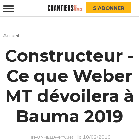
S’ABONNER
Accueil
Constructeur -
Ce que Weber
MT dévoilera à
Bauma 2019
|le 18/02/2019
JN-ONFIELD@PYC.FR