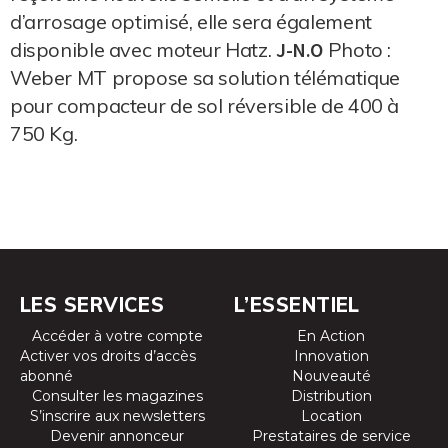
d’arrosage optimisé, elle sera également
disponible avec moteur Hatz.
J-N.O
Photo :
Weber MT propose sa solution télématique
pour compacteur de sol réversible de 400 à
750 Kg.
LES SERVICES
L’ESSENTIEL
Accéder à votre compte
En Action
Activer vos droits d’accès
Innovation
abonné
Nouveauté
Consulter les magazines
Distribution
S’inscrire aux newsletters
Location
Devenir annonceur
Prestataires de service