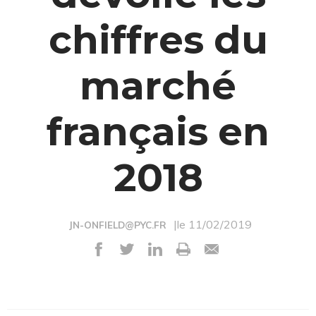
chiffres du
marché
français en
2018
|le 11/02/2019
JN-ONFIELD@PYC.FR