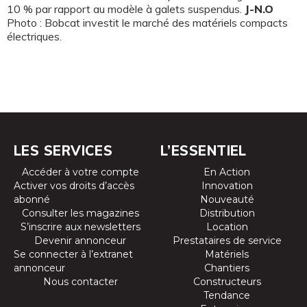
10 % par rapport au modèle à galets suspendus.
J-N.O
Photo : Bobcat investit le marché des matériels compacts
électriques.
LES SERVICES
L’ESSENTIEL
Accéder à votre compte
En Action
Activer vos droits d’accès
Innovation
abonné
Nouveauté
Consulter les magazines
Distribution
S’inscrire aux newsletters
Location
Devenir annonceur
Prestataires de service
Se connecter à l’extranet
Matériels
annonceur
Chantiers
Nous contacter
Constructeurs
Tendance