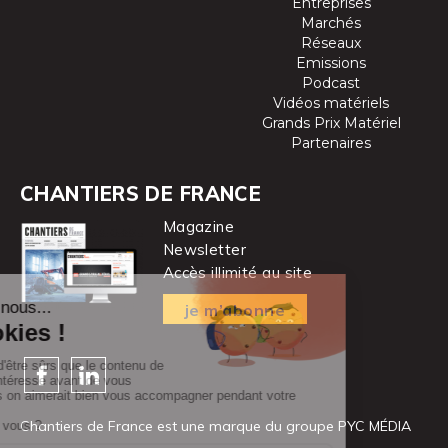
Entreprises
Marchés
Réseaux
Emissions
Podcast
Vidéos matériels
Grands Prix Matériel
Partenaires
CHANTIERS DE FRANCE
Magazine
Newsletter
Accès illimité au site
je m’abonne
Chantiers de France est une marque
du groupe PYC MÉDIA