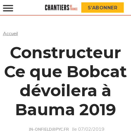
S’ABONNER
Accueil
Constructeur
Ce que Bobcat
dévoilera à
Bauma 2019
|le 07/02/2019
JN-ONFIELD@PYC.FR