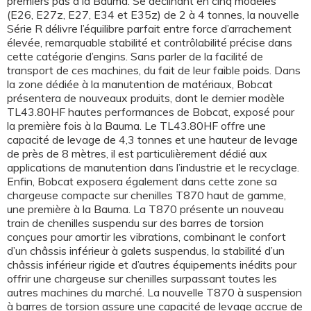
premiers pas à la Bauma. Se déclinant en cinq modèles
(E26, E27z, E27, E34 et E35z) de 2 à 4 tonnes, la nouvelle
Série R délivre l’équilibre parfait entre force d’arrachement
élevée, remarquable stabilité et contrôlabilité précise dans
cette catégorie d’engins. Sans parler de la facilité de
transport de ces machines, du fait de leur faible poids. Dans
la zone dédiée à la manutention de matériaux, Bobcat
présentera de nouveaux produits, dont le dernier modèle
TL43.80HF hautes performances de Bobcat, exposé pour
la première fois à la Bauma. Le TL43.80HF offre une
capacité de levage de 4,3 tonnes et une hauteur de levage
de près de 8 mètres, il est particulièrement dédié aux
applications de manutention dans l’industrie et le recyclage.
Enfin, Bobcat exposera également dans cette zone sa
chargeuse compacte sur chenilles T870 haut de gamme,
une première à la Bauma. La T870 présente un nouveau
train de chenilles suspendu sur des barres de torsion
conçues pour amortir les vibrations, combinant le confort
d’un châssis inférieur à galets suspendus, la stabilité d’un
châssis inférieur rigide et d’autres équipements inédits pour
offrir une chargeuse sur chenilles surpassant toutes les
autres machines du marché. La nouvelle T870 à suspension
à barres de torsion assure une capacité de levage accrue de