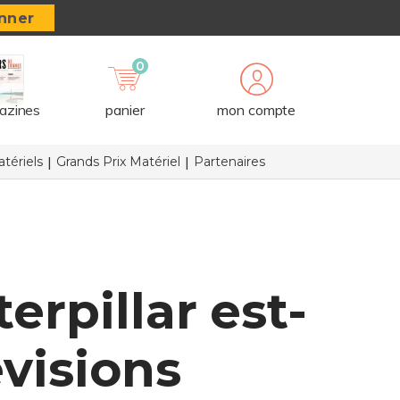
nner
0
azines
panier
mon compte
tériels
Grands Prix Matériel
Partenaires
erpillar est-
évisions