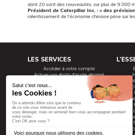
dont 20 sont des nouveautés, sur plus de 9 000 
Président de Caterpillar Inc. : « des prévisi
ralentissement de l'économie chinoise pèse sur les
LES SERVICES
L’ESS
Accéder à votre compte
Activer vos droits d’accès abonné
I
Consulter les magazines
N
S’inscrire aux newsletters
D
Devenir annonceur
Se connecter à l’extranet annonceur
Prestat
Nous contacter
Co
E