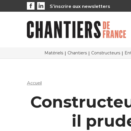
S’inscrire aux newsletters
Matériels
Chantiers
Constructeurs
Ent
Accueil
Constructeur
il prud