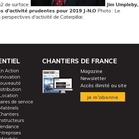
m2 de surface.
Jim Umpleby,
ons d’activité prudentes pour 2019
J-N.O
Photo : Le
 perspectives d'activité de Caterpillar.
ENTIEL
CHANTIERS DE FRANCE
En Action
Magazine
nnovation
Newsletter
ouveauté
Accès illimité au site
istribution
Location
je m’abonne
aires de service
Matériels
Chantiers
nstructeurs
Tendance
ntreprises