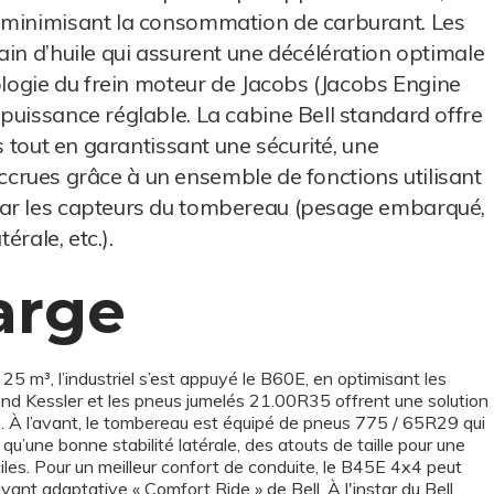
 minimisant la consommation de carburant. Les
ain d’huile qui assurent une décélération optimale
ologie du frein moteur de Jacobs (Jacobs Engine
puissance réglable. La cabine Bell standard offre
s tout en garantissant une sécurité, une
n accrues grâce à un ensemble de fonctions utilisant
par les capteurs du tombereau (pesage embarqué,
érale, etc.).
arge
 25 m³, l’industriel s’est appuyé le B60E, en optimisant les
mand Kessler et les pneus jumelés 21.00R35 offrent une solution
. À l’avant, le tombereau est équipé de pneus 775 / 65R29 qui
u’une bonne stabilité latérale, des atouts de taille pour une
ciles. Pour un meilleur confort de conduite, le B45E 4x4 peut
nt adaptative « Comfort Ride » de Bell. À l'instar du Bell