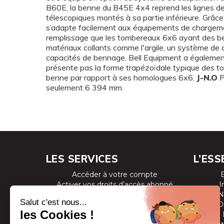
B60E, la benne du B45E 4x4 reprend les lignes de
télescopiques montés à sa partie inférieure. Grâce
s’adapte facilement aux équipements de chargement
remplissage que les tombereaux 6x6 ayant des be
matériaux collants comme l'argile, un système de 
capacités de bennage. Bell Equipment a également
présente pas la forme trapézoïdale typique des to
benne par rapport à ses homologues 6x6.
J-N.O
P
seulement 6 394 mm.
LES SERVICES
L’ESS
Accéder à votre compte
Activer vos droits d’accès abonné
I
Consulter les magazines
N
S’inscrire aux newsletters
D
Devenir annonceur