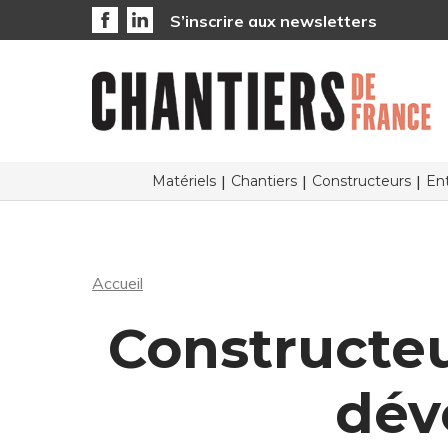
S’inscrire aux newsletters
Matériels
Chantiers
Constructeurs
Ent
Accueil
Constructeu
dév