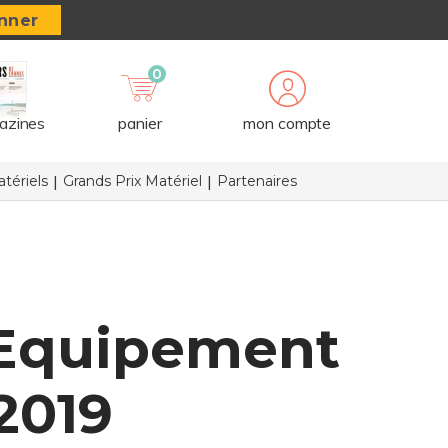
nner
0
azines
panier
mon compte
tériels
Grands Prix Matériel
Partenaires
l Equipement
2019