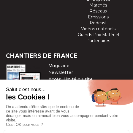
Marchés
Réseaux
Emissions
Podcast
Vidéos matériels
Grands Prix Matériel
Partenaires
CHANTIERS DE FRANCE
Magazine
Newsletter
Accès illimité au site
je m’abonne
Chantiers de France est une marque
du groupe PYC MÉDIA