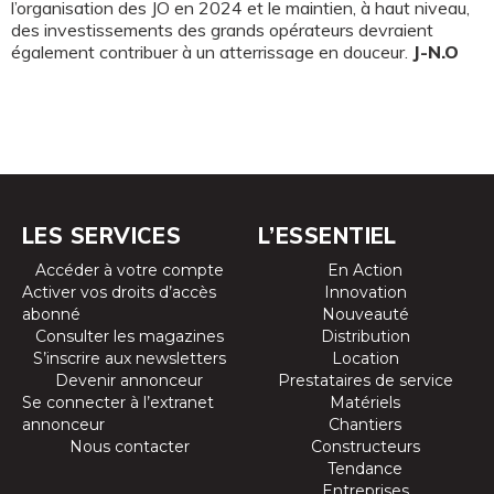
l’organisation des JO en 2024 et le maintien, à haut niveau,
des investissements des grands opérateurs devraient
également contribuer à un atterrissage en douceur.
J-N.O
LES SERVICES
L’ESSENTIEL
Accéder à votre compte
En Action
Activer vos droits d’accès
Innovation
abonné
Nouveauté
Consulter les magazines
Distribution
S’inscrire aux newsletters
Location
Devenir annonceur
Prestataires de service
Se connecter à l’extranet
Matériels
annonceur
Chantiers
Nous contacter
Constructeurs
Tendance
Entreprises