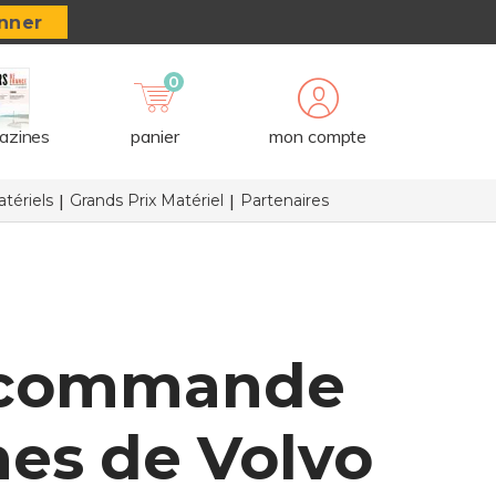
nner
0
azines
panier
mon compte
tériels
Grands Prix Matériel
Partenaires
e commande
mes de Volvo