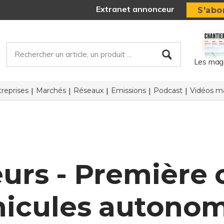
Extranet annonceur
S'abo
Les mag
reprises
Marchés
Réseaux
Emissions
Podcast
Vidéos ma
eurs - Premièr
hicules autono