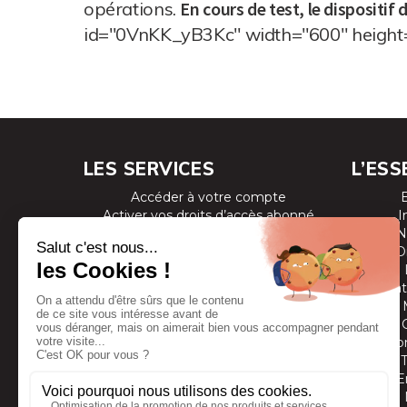
opérations.
En cours de test, le dispositif 
id="0VnKK_yB3Kc" width="600" height
LES SERVICES
L’ESS
Accéder à votre compte
Activer vos droits d’accès abonné
I
Consulter les magazines
N
S’inscrire aux newsletters
D
Devenir annonceur
Se connecter à l’extranet annonceur
Prestat
Nous contacter
Co
E